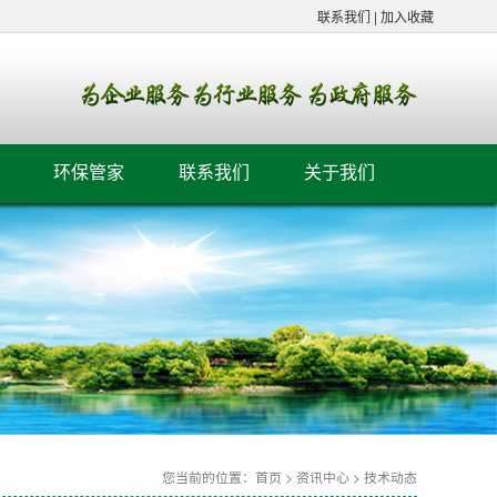
联系我们
|
加入收藏
环保管家
联系我们
关于我们
您当前的位置：
首页
>
资讯中心
>
技术动态