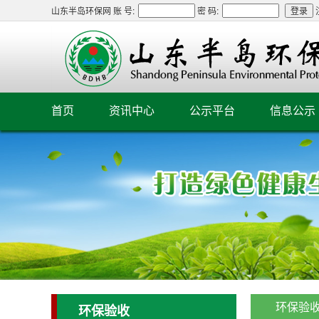
山东半岛环保网 账 号:
密 码:
首页
资讯中心
公示平台
信息公示
环保验
环保验收