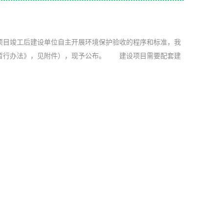
项目竣工后建设单位自主开展环境保护验收的程序和标准，我
暂行办法》，见附件），现予公布。 建设项目需要配套建
共和国水污染防治法》生效实施前或者《中华人民共和国固体